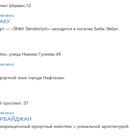
пект Ширван,12
АКУ
т — «Shikh Sanatorium» находится в посёлке Биби-Эйбат.
йон, улица Намика Гулиева 45
урортной зоне города Нафталан.
 проспект, 37
ЗЕРБАЙДЖАН
екреационный курортный комплекс с уникальной архитектурой.