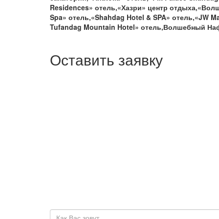
Residences» отель,«Хазри» центр отдыха,«Волше
Spa» отель,«Shahdag Hotel & SPA» отель,«JW Mar
Tufandag Mountain Hotel» отель,Волшебный На
Оставить заявку