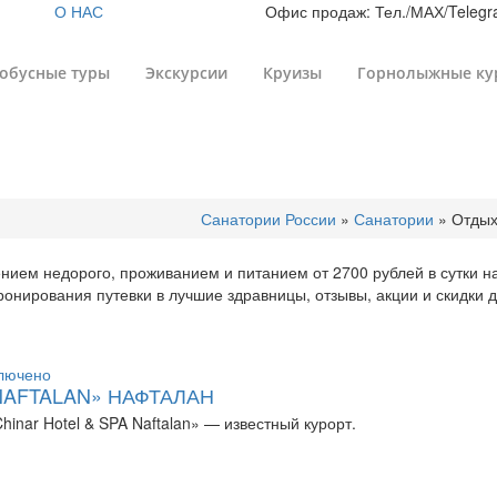
О НАС
Офис продаж: Тел./МАХ/Telegra
обусные туры
Экскурсии
Круизы
Горнолыжные ку
Цены на путевки в Азе
Санатории России
»
Санатории
»
Отдых
нием недорого, проживанием и питанием от 2700 рублей в сутки н
онирования путевки в лучшие здравницы, отзывы, акции и скидки 
NAFTALAN» НАФТАЛАН
nar Hotel & SPA Naftalan» — известный курорт.