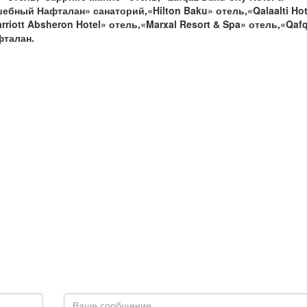
бный Нафталан» санаторий,«Hilton Baku» отель,«Qalaalti Hot
riott Absheron Hotel» отель,«Marxal Resort & Spa» отель,«Qaf
фталан.