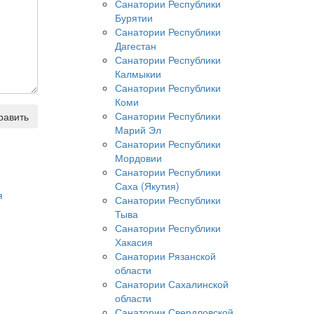
Санатории Республики
Бурятии
Санатории Республики
Дагестан
Санатории Республики
Калмыкии
Санатории Республики
Коми
Санатории Республики
равить
Марий Эл
Санатории Республики
Мордовии
Санатории Республики
Саха (Якутия)
я
Санатории Республики
Тыва
Санатории Республики
Хакасия
Санатории Рязанской
области
Санатории Сахалинской
области
Санатории Свердловской