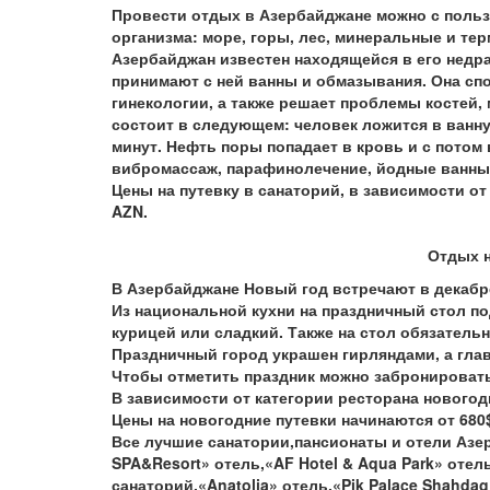
Провести отдых в Азербайджане можно с польз
организма: море, горы, лес, минеральные и те
Азербайджан известен находящейся в его недра
принимают с ней ванны и обмазывания. Она сп
гинекологии, а также решает проблемы костей,
состоит в следующем: человек ложится в ванну
минут. Нефть поры попадает в кровь и с потом
вибромассаж, парафинолечение, йодные ванны
Цены на путевку в санаторий, в зависимости о
AZN
.
Отдых н
В Азербайджане Новый год встречают в декабре 
Из национальной кухни на праздничный стол по
курицей или сладкий. Также на стол обязательн
Праздничный город украшен гирляндами, а гла
Чтобы отметить праздник можно забронировать 
В зависимости от категории ресторана новогодн
Цены на новогодние путевки начинаются от 680$
Все лучшие санатории,пансионаты и отели Азерб
SPA&Resort» отель,«AF Hotel & Aqua Park» оте
санаторий,«Anatolia» отель,«Pik Palace Shahdag