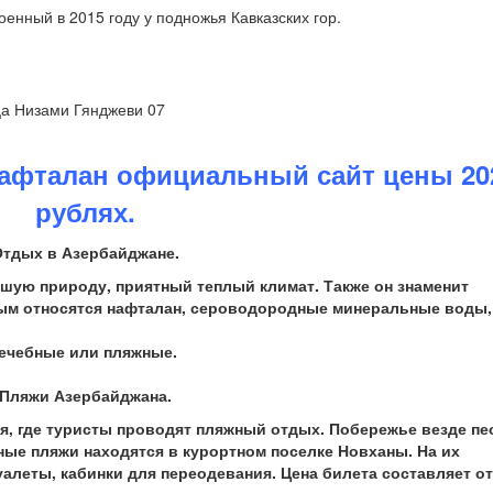
енный в 2015 году у подножья Кавказских гор.
ца Низами Гянджеви 07
афталан официальный сайт цены 20
рублях.
Отдых в Азербайджане.
шую природу, приятный теплый климат. Также он знаменит
ым относятся нафталан, сероводородные минеральные воды,
лечебные или пляжные.
Пляжи Азербайджана.
я, где туристы проводят пляжный отдых. Побережье везде пе
тные пляжи находятся в курортном поселке Новханы. На их
алеты, кабинки для переодевания. Цена билета составляет от