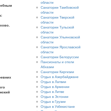
области
лебным
Санатории Тамбовской
области
а:
Санатории Тверской
области
ихово.
Санатории Тульской
области
Санатории Ульяновской
области
Санатории Ярославской
области
Санатории Белоруссии
Пансионаты и отели
Абхазии
Санатории Киргизии
Отдых в Азербайджане
древних
Отдых в Латвии
Отдых в Армении
его
Отдых в Литве
нский
Отдых в Эстонии
Отдых в Грузии
Отдых в Узбекистане