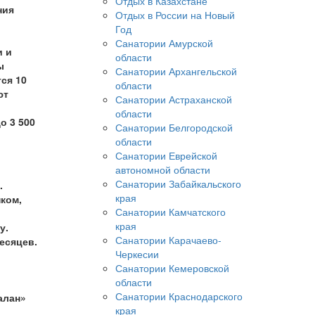
Отдых в Казахстане
ния
Отдых в России на Новый
Год
Санатории Амурской
и и
области
ы
Санатории Архангельской
ся 10
области
ют
Санатории Астраханской
области
о 3 500
Санатории Белгородской
области
Санатории Еврейской
автономной области
Санатории Забайкальского
.
края
ком,
Санатории Камчатского
края
у.
Санатории Карачаево-
есяцев.
Черкесии
Санатории Кемеровской
области
Санатории Краснодарского
алан»
края