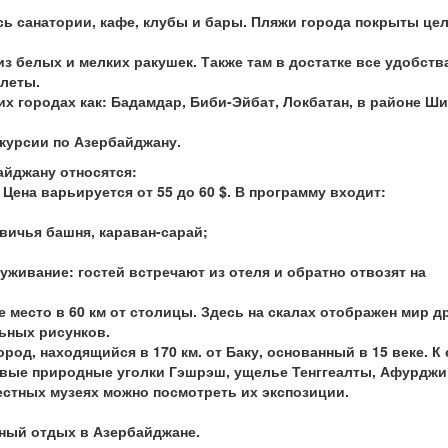
ь санатории, кафе, клубы и бары. Пляжи города покрыты це
з белых и мелких ракушек. Также там в достатке все удобств
алеты.
их городах как: Бадамдар, Биби-Эйбат, Локбатан, в районе Ш
курсии по Азербайджану.
айджану относятся:
 Цена варьируется от 55 до 60 $. В программу входит:
евичья башня, караван-сарай;
живание: гостей встречают из отеля и обратно отвозят на
ное место в 60 км от столицы. Здесь на скалах отображен мир 
ьных рисунков.
город, находящийся в 170 км. от Баку, основанный в 15 веке. К 
ивые природные уголки Гэшрэш, ущелье Тенггеалты, Афурджи
естных музеях можно посмотреть их экспозиции.
ный отдых в Азербайджане.