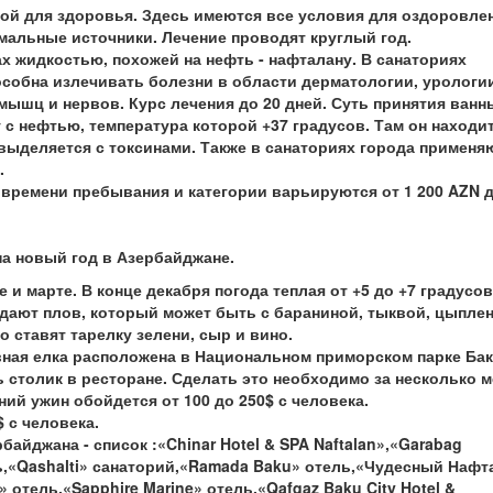
ой для здоровья. Здесь имеются все условия для оздоровле
рмальные источники. Лечение проводят круглый год.
х жидкостью, похожей на нефть - нафталану. В санаториях
особна излечивать болезни в области дерматологии, урологи
 мышц и нервов. Курс лечения до 20 дней. Суть принятия ванн
 с нефтью, температура которой +37 градусов. Там он находит
 выделяется с токсинами. Также в санаториях города применя
.
т времени пребывания и категории варьируются от 1 200
AZN
д
а новый год в Азербайджане.
и марте. В конце декабря погода теплая от +5 до +7 градусов
дают плов, который может быть с бараниной, тыквой, цыплен
о ставят тарелку зелени, сыр и вино.
вная елка расположена в Национальном приморском парке Бак
столик в ресторане. Сделать это необходимо за несколько м
ий ужин обойдется от 100 до 250$ с человека.
 с человека.
айджана - список :«Chinar Hotel & SPA Naftalan»,«Garabag
ль,«Qashalti» санаторий,«Ramada Baku» отель,«Чудесный Нафт
» отель,«Sapphire Marine» отель,«Qafqaz Baku City Hotel &