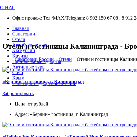
О НАС
Офис продаж: Тел./МАХ/Telegram: 8 902 150 67 08 , 8 912 2
Главная
Санатории
Отели
Отели и гостиницы Калининграда - Бро
Автобусные туры
Экскурсии
Круизы
Санатории России
»
Отели
»
Отели и гостиницы Калини
Горнолыжные курорты
Активные туры
Сочи
Крым
«Берлин» гостиница, г. Калининград
Санаторно-курортное лечение
Забронировать
Цена: от рублей
Адрес: «Берлин» гостиница, г. Калининград
«Holiday Inn Калининград» / «Холидей Инн Калининград» от