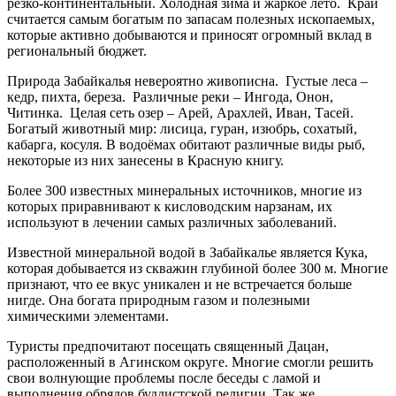
резко-континентальный. Холодная зима и жаркое лето. Край
считается самым богатым по запасам полезных ископаемых,
которые активно добываются и приносят огромный вклад в
региональный бюджет.
Природа Забайкалья невероятно живописна. Густые леса –
кедр, пихта, береза. Различные реки – Ингода, Онон,
Читинка. Целая сеть озер – Арей, Арахлей, Иван, Тасей.
Богатый животный мир: лисица, гуран, изюбрь, сохатый,
кабарга, косуля. В водоёмах обитают различные виды рыб,
некоторые из них занесены в Красную книгу.
Более 300 известных минеральных источников, многие из
которых приравнивают к кисловодским нарзанам, их
используют в лечении самых различных заболеваний.
Известной минеральной водой в Забайкалье является Кука,
которая добывается из скважин глубиной более 300 м. Многие
признают, что ее вкус уникален и не встречается больше
нигде. Она богата природным газом и полезными
химическими элементами.
Туристы предпочитают посещать священный Дацан,
расположенный в Агинском округе. Многие смогли решить
свои волнующие проблемы после беседы с ламой и
выполнения обрядов буддистской религии. Так же