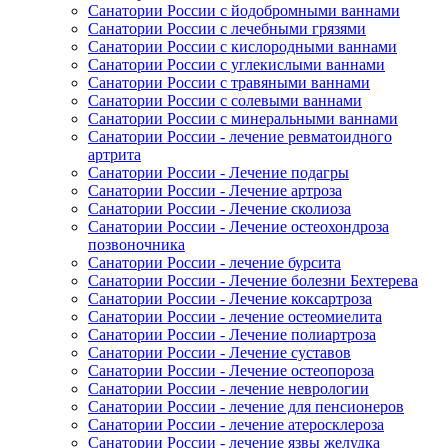
Санатории России с йодобромными ваннами
Санатории России с лечебными грязями
Санатории России с кислородными ваннами
Санатории России с углекислыми ваннами
Санатории России с травяными ваннами
Санатории России с солевыми ваннами
Санатории России с минеральными ваннами
Санатории России - лечение ревматоидного
артрита
Санатории России - Лечение подагры
Санатории России - Лечение артроза
Санатории России - Лечение сколиоза
Санатории России - Лечение остеохондроза
позвоночника
Санатории России - лечение бурсита
Санатории России - Лечение болезни Бехтерева
Санатории России - Лечение коксартроза
Санатории России - лечение остеомиелита
Санатории России - Лечение полиартроза
Санатории России - Лечение суставов
Санатории России - Лечение остеопороза
Санатории России - лечение неврологии
Санатории России - лечение для пенсионеров
Санатории России - лечение атеросклероза
Санатории России - лечение язвы желудка