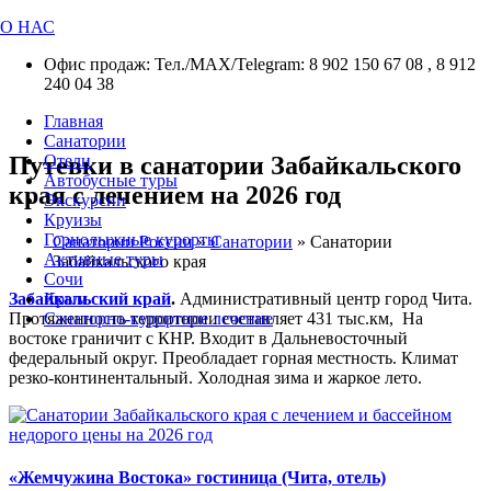
О НАС
Офис продаж: Тел./МАХ/Telegram: 8 902 150 67 08 , 8 912
240 04 38
Главная
Санатории
Путевки в санатории Забайкальского
Отели
Автобусные туры
края с лечением на 2026 год
Экскурсии
Круизы
Горнолыжные курорты
Санатории России
»
Санатории
»
Санатории
Активные туры
Забайкальского края
Сочи
Забайкальский край
.
Административный центр город Чита.
Крым
Протяженность территории составляет 431 тыс.км, На
Санаторно-курортное лечение
востоке граничит с КНР. Входит в Дальневосточный
федеральный округ. Преобладает горная местность. Климат
резко-континентальный. Холодная зима и жаркое лето.
«Жемчужина Востока» гостиница (Чита, отель)