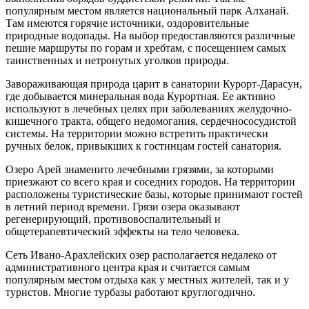
популярным местом является национальный парк Алханай.
Там имеются горячие источники, оздоровительные
природные водопады. На выбор предоставляются различные
пешие маршруты по горам и хребтам, с посещением самых
таинственных и нетронутых уголков природы.
Завораживающая природа царит в санатории Курорт-Дарасун,
где добывается минеральная вода Курортная. Ее активно
используют в лечебных целях при заболеваниях желудочно-
кишечного тракта, общего недомогания, сердечнососудистой
системы. На территории можно встретить практически
ручных белок, привыкших к гостинцам гостей санатория.
Озеро Арей знаменито лечебными грязями, за которыми
приезжают со всего края и соседних городов. На территории
расположены туристические базы, которые принимают гостей
в летний период времени. Грязи озера оказывают
регенерирующий, противовоспалительный и
общетерапевтический эффекты на тело человека.
Сеть Ивано-Арахлейских озер располагается недалеко от
административного центра края и считается самым
популярным местом отдыха как у местных жителей, так и у
туристов. Многие турбазы работают круглогодично.