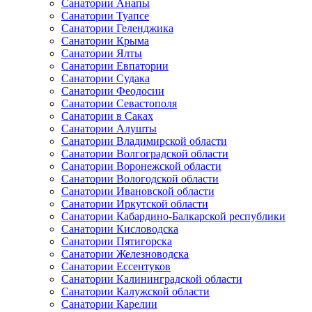
Санатории Анапы
Санатории Туапсе
Санатории Геленджика
Санатории Крыма
Санатории Ялты
Санатории Евпатории
Санатории Судака
Санатории Феодосии
Санатории Севастополя
Санатории в Саках
Санатории Алушты
Санатории Владимирской области
Санатории Волгоградской области
Санатории Воронежской области
Санатории Вологодской области
Санатории Ивановской области
Санатории Иркутской области
Санатории Кабардино-Балкарской республики
Санатории Кисловодска
Санатории Пятигорска
Санатории Железноводска
Санатории Ессентуков
Санатории Калининградской области
Санатории Калужской области
Санатории Карелии