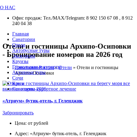
О НАС
Офис продаж: Тел./МАХ/Telegram: 8 902 150 67 08 , 8 912
240 04 38
Главная
Санатории
Отели и гостиницы Архипо-Осиповки
Отели
Автобусные туры
- Бронирование номеров на 2026 год
Экскурсии
Круизы
Горнолыжные курорты
Санатории России
»
Отели
»
Отели и гостиницы
Активные туры
Архипо-Осиповки
Сочи
Крым
Санаторно-курортное лечение
«Атриум» бутик-отель, г. Геленджик
Забронировать
Цена: от рублей
Адрес: «Атриум» бутик-отель, г. Геленджик