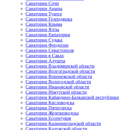
Санатории Сочи
Санатории Анапы
Санатории Туапсе
Санатории Геленджика
Санатории Крыма
Санатории Ялты
Санатории Евпатории
Санатории Судака
Санатории Феодосии
Санатории Севастополя
Санатории в Саках
Санатории Алушты
Санатории Владимирской области
Санатории Волгоградской области
Санатории Воронежской области
Санатории Вологодской области
Санатории Ивановской области
Санатории Иркутской области
Санатории Кабардино-Балкарской республики
Санатории Кисловодска
Санатории Пятигорска
Санатории Железноводска
Санатории Ессентуков
Санатории Калининградской области
Санатории Калужской области