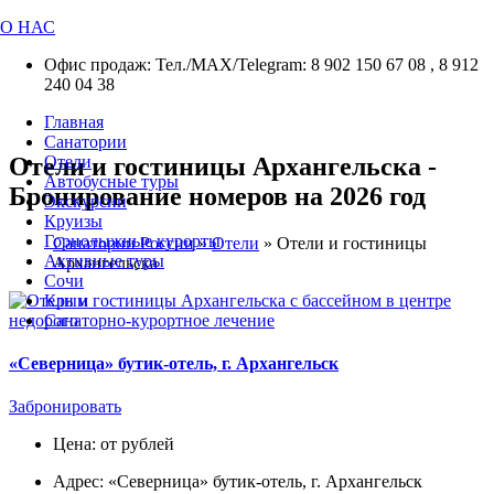
О НАС
Офис продаж: Тел./МАХ/Telegram: 8 902 150 67 08 , 8 912
240 04 38
Главная
Санатории
Отели и гостиницы Архангельска -
Отели
Автобусные туры
Бронирование номеров на 2026 год
Экскурсии
Круизы
Горнолыжные курорты
Санатории России
»
Отели
»
Отели и гостиницы
Активные туры
Архангельска
Сочи
Крым
Санаторно-курортное лечение
«Северница» бутик-отель, г. Архангельск
Забронировать
Цена: от рублей
Адрес: «Северница» бутик-отель, г. Архангельск