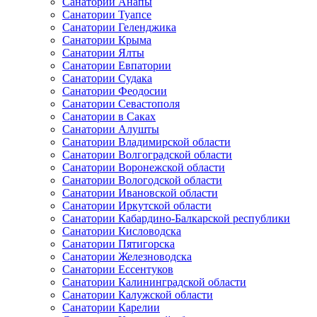
Санатории Анапы
Санатории Туапсе
Санатории Геленджика
Санатории Крыма
Санатории Ялты
Санатории Евпатории
Санатории Судака
Санатории Феодосии
Санатории Севастополя
Санатории в Саках
Санатории Алушты
Санатории Владимирской области
Санатории Волгоградской области
Санатории Воронежской области
Санатории Вологодской области
Санатории Ивановской области
Санатории Иркутской области
Санатории Кабардино-Балкарской республики
Санатории Кисловодска
Санатории Пятигорска
Санатории Железноводска
Санатории Ессентуков
Санатории Калининградской области
Санатории Калужской области
Санатории Карелии