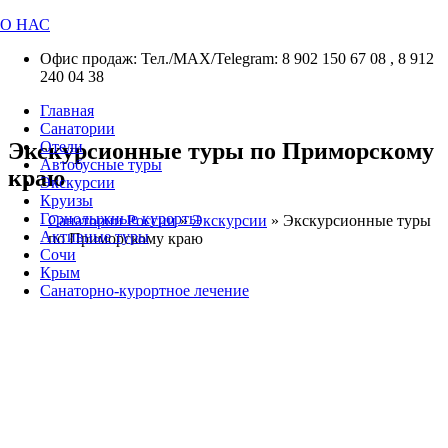
О НАС
Офис продаж: Тел./МАХ/Telegram: 8 902 150 67 08 , 8 912
240 04 38
Главная
Санатории
Экскурсионные туры по Приморскому
Отели
Автобусные туры
краю
Экскурсии
Круизы
Горнолыжные курорты
Санатории России
»
Экскурсии
»
Экскурсионные туры
Активные туры
по Приморскому краю
Сочи
Крым
Санаторно-курортное лечение