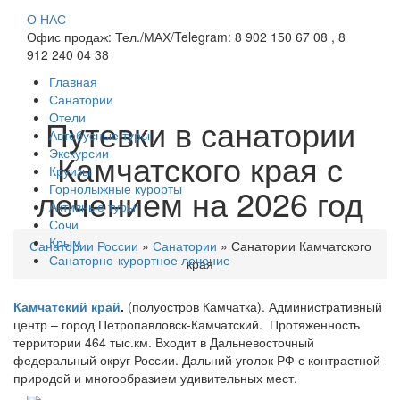
О НАС
Офис продаж: Тел./МАХ/Telegram: 8 902 150 67 08 , 8
912 240 04 38
Главная
Санатории
Отели
Путевки в санатории
Автобусные туры
Экскурсии
Камчатского края с
Круизы
Горнолыжные курорты
лечением на 2026 год
Активные туры
Сочи
Крым
Санатории России
»
Санатории
»
Санатории Камчатского
Санаторно-курортное лечение
края
Камчатский край
.
(полуостров Камчатка). Административный
центр – город Петропавловск-Камчатский. Протяженность
территории 464 тыс.км. Входит в Дальневосточный
федеральный округ России. Дальний уголок РФ с контрастной
природой и многообразием удивительных мест.