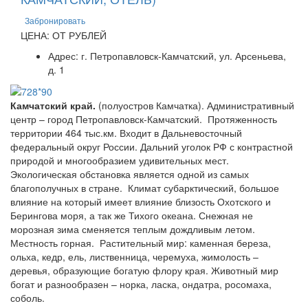
Забронировать
ЦЕНА: ОТ РУБЛЕЙ
Адрес: г. Петропавловск-Камчатский, ул. Арсеньева,
д. 1
Камчатский край.
(полуостров Камчатка). Административный
центр – город Петропавловск-Камчатский. Протяженность
территории 464 тыс.км. Входит в Дальневосточный
федеральный округ России. Дальний уголок РФ с контрастной
природой и многообразием удивительных мест.
Экологическая обстановка является одной из самых
благополучных в стране. Климат субарктический, большое
влияние на который имеет влияние близость Охотского и
Берингова моря, а так же Тихого океана. Снежная не
морозная зима сменяется теплым дождливым летом.
Местность горная. Растительный мир: каменная береза,
ольха, кедр, ель, лиственница, черемуха, жимолость –
деревья, образующие богатую флору края. Животный мир
богат и разнообразен – норка, ласка, ондатра, росомаха,
соболь.