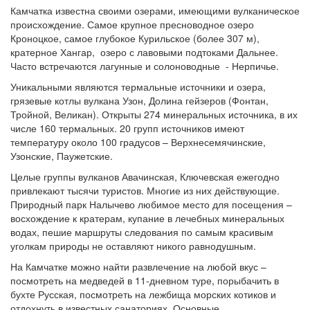
Камчатка известна своими озерами, имеющими вулканическое
происхождение. Самое крупное пресноводное озеро
Кроноцкое, самое глубокое Курильское (более 307 м),
кратерное Хангар, озеро с лавовыми подтоками Дальнее.
Часто встречаются лагунные и солоноводные - Нерпичье.
Уникальными являются термальные источники и озера,
грязевые котлы вулкана Узон, Долина гейзеров (Фонтан,
Тройной, Великан). Открыты 274 минеральных источника, в их
числе 160 термальных. 20 групп источников имеют
температуру около 100 градусов – Верхнесемячинские,
Узонские, Паужетские.
Целые группы вулканов Авачинская, Ключевская ежегодно
привлекают тысячи туристов. Многие из них действующие.
Природный парк Налычево любимое место для посещения –
восхождение к кратерам, купание в лечебных минеральных
водах, пешие маршруты следования по самым красивым
уголкам природы не оставляют никого равнодушным.
На Камчатке можно найти развлечение на любой вкус –
посмотреть на медведей в 11-дневном туре, порыбачить в
бухте Русская, посмотреть на лежбища морских котиков и
отдохнуть в известных санаториях. Основные