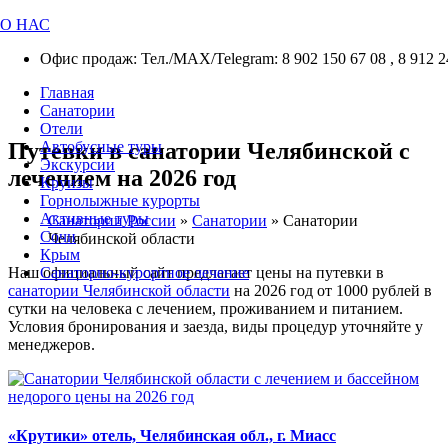
О НАС
Офис продаж: Тел./МАХ/Telegram: 8 902 150 67 08 , 8 912 2
Главная
Санатории
Отели
Путевки в санатории Челябинской с
Автобусные туры
Экскурсии
лечением на 2026 год
Круизы
Горнолыжные курорты
Активные туры
Санатории России
»
Санатории
»
Санатории
Сочи
Челябинской области
Крым
Наш официальный сайт предлагает цены на путевки в
Санаторно-курортное лечение
санатории Челябинской области
на 2026 год от 1000 рублей в
сутки на человека с лечением, проживанием и питанием.
Условия бронирования и заезда, виды процедур уточняйте у
менеджеров.
«Крутики» отель, Челябинская обл., г. Миасс