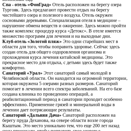
Спа - отель «ФонГрад»
Отель расположен на берегу озера
Тургояк. Здесь предлагают провести отдых на берегу
чистейшего озера и полезного воздуха. Отель окружен
сосновыми деревьями. Специализация отеля в медицине –
нарушение обмена веществ и ожирение. Здесь можно пройти
также комплекс процедур курса «Детокс». В отеле имеется
множество программ для лечения и на выходные дни.
Клуб-отель «Золотой пляж»
Это одни старейших мест в
области для того, чтобы поправить здоровье. Сейчас здесь
создан отель для общего оздоровления организма и
прохождения курса лечения китайской медицины. Это
прекрасное место для отдыха, с детьми здесь будет также
комфортно.
Санаторий «Урал»
Этот санаторий самый молодой в
Челябинской области. Он находится на огромной территории,
которая окружена 5 озерами разных размеров. Санаторий
помогает в лечении всего спектра заболеваний. На его базе
создана клиника по проведению операций, а
реабилитационный период в санатории проходит особенно
эффективно. Применение грязей и минеральной воды в
лечении дает потрясающие результаты.
Санаторий «Дальняя Дача»
Санаторий расположен на
берегу пруда Деханова, на севере области возле города
Кыштым. Это место уникально тем, что еще 200 лет назад
сюда приезжали, чтобы поправить свое здоровье.