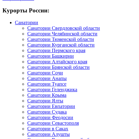
Курорты России:
Санатории
Санатории Свердловской области
Санатории Челябинской области
Санатории Тюменской области
Санатории Курганской области
Санатории Пермского края
Санатории Башкирии
Санатории Алтайского края
Санатории Брянской области
Санатории Сочи
Санатории Анапы
Санатории Туапсе
Санатории Геленджика
Санатории Крыма
Санатории Ялты
Санатории Евпатории
Санатории Судака
Санатории Феодосии
Санатории Севастополя
Санатории в Саках
Санатории Алушты