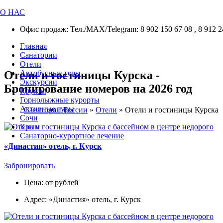
О НАС
Офис продаж: Тел./МАХ/Telegram: 8 902 150 67 08 , 8 912 2
Главная
Санатории
Отели
Отели и гостиницы Курска -
Автобусные туры
Экскурсии
Бронирование номеров на 2026 год
Круизы
Горнолыжные курорты
Активные туры
Санатории России
»
Отели
»
Отели и гостиницы Курска
Сочи
Крым
Санаторно-курортное лечение
«Династия» отель, г. Курск
Забронировать
Цена: от рублей
Адрес: «Династия» отель, г. Курск