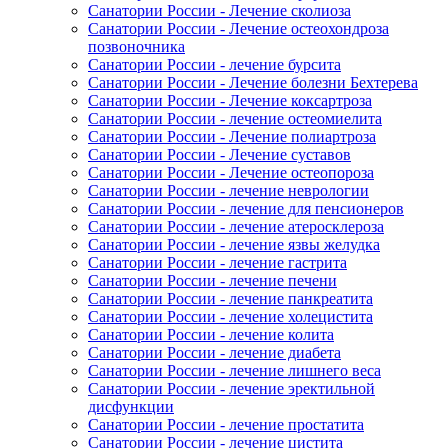
Санатории России - Лечение сколиоза
Санатории России - Лечение остеохондроза
позвоночника
Санатории России - лечение бурсита
Санатории России - Лечение болезни Бехтерева
Санатории России - Лечение коксартроза
Санатории России - лечение остеомиелита
Санатории России - Лечение полиартроза
Санатории России - Лечение суставов
Санатории России - Лечение остеопороза
Санатории России - лечение неврологии
Санатории России - лечение для пенсионеров
Санатории России - лечение атеросклероза
Санатории России - лечение язвы желудка
Санатории России - лечение гастрита
Санатории России - лечение печени
Санатории России - лечение панкреатита
Санатории России - лечение холецистита
Санатории России - лечение колита
Санатории России - лечение диабета
Санатории России - лечение лишнего веса
Санатории России - лечение эректильной
дисфункции
Санатории России - лечение простатита
Санатории России - лечение цистита