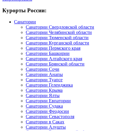
Курорты России:
Санатории
Санатории Свердловской области
Санатории Челябинской области
Санатории Тюменской области
Санатории Курганской области
Санатории Пермского края
Санатории Башкирии
Санатории Алтайского края
Санатории Брянской области
Санатории Сочи
Санатории Анапы
Санатории Туапсе
Санатории Геленджика
Санатории Крыма
Санатории Ялты
Санатории Евпатории
Санатории Судака
Санатории Феодосии
Санатории Севастополя
Санатории в Саках
Санатории Алушты