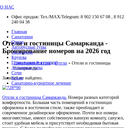
О НАС
Офис продаж: Тел./МАХ/Telegram: 8 902 150 67 08 , 8 912
240 04 38
Главная
Санатории
Отели и гостиницы Самарканда -
Отели
Автобусные туры
Бронирование номеров на 2026 год
Экскурсии
Круизы
Горнолыжные курорты
Санатории России
»
Отели
»
Отели и гостиницы
Активные туры
Самарканда
Сочи
Записей не найдено.
Крым
Санаторно-курортное лечение
Отели и гостиницы Самарканда.
Номера разных категорий
комфортности. Большая часть помещений в гостиницах
оформлена в восточном стиле, также преобладает и
современное дизайнерское оформление. Почти все номера
многоместные, имеют собственную ванную комнату, санузел,
стоит удобная мебель и присутствует необходимая бытовая