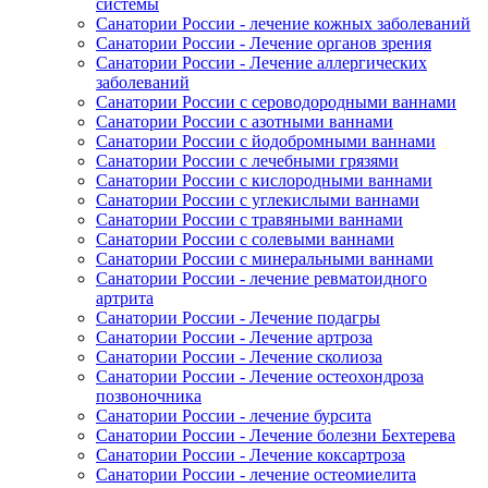
системы
Санатории России - лечение кожных заболеваний
Санатории России - Лечение органов зрения
Санатории России - Лечение аллергических
заболеваний
Санатории России с сероводородными ваннами
Санатории России с азотными ваннами
Санатории России с йодобромными ваннами
Санатории России с лечебными грязями
Санатории России с кислородными ваннами
Санатории России с углекислыми ваннами
Санатории России с травяными ваннами
Санатории России с солевыми ваннами
Санатории России с минеральными ваннами
Санатории России - лечение ревматоидного
артрита
Санатории России - Лечение подагры
Санатории России - Лечение артроза
Санатории России - Лечение сколиоза
Санатории России - Лечение остеохондроза
позвоночника
Санатории России - лечение бурсита
Санатории России - Лечение болезни Бехтерева
Санатории России - Лечение коксартроза
Санатории России - лечение остеомиелита