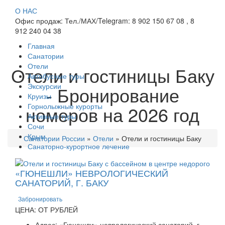
О НАС
Офис продаж: Тел./МАХ/Telegram: 8 902 150 67 08 , 8
912 240 04 38
Главная
Санатории
Отели
Отели и гостиницы Баку
Автобусные туры
Экскурсии
- Бронирование
Круизы
Горнолыжные курорты
номеров на 2026 год
Активные туры
Сочи
Крым
Санатории России
»
Отели
»
Отели и гостиницы Баку
Санаторно-курортное лечение
«ГЮНЕШЛИ» НЕВРОЛОГИЧЕСКИЙ
САНАТОРИЙ, Г. БАКУ
Забронировать
ЦЕНА: ОТ РУБЛЕЙ
Адрес: «Гюнешли» неврологический санаторий, г.