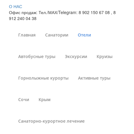
О НАС
Офис продаж: Тел./МАХ/Telegram: 8 902 150 67 08 , 8
912 240 04 38
Главная
Санатории
Отели
«Wyndham Hotel Baku» /
Автобусные туры
Экскурсии
Круизы
«Виндхам Баку» отель,
Азербайджан, г. Баку :
Горнолыжные курорты
Активные туры
бронирование номеров
на 2026 год
Сочи
Крым
Санатории России
»
Отели
»
Отели и гостиницы Баку
»
«Виндхам Баку» отель, г. Баку
Санаторно-курортное лечение