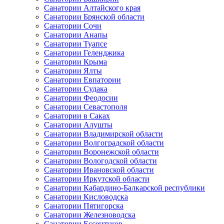
Санатории Алтайского края
Санатории Брянской области
Санатории Сочи
Санатории Анапы
Санатории Туапсе
Санатории Геленджика
Санатории Крыма
Санатории Ялты
Санатории Евпатории
Санатории Судака
Санатории Феодосии
Санатории Севастополя
Санатории в Саках
Санатории Алушты
Санатории Владимирской области
Санатории Волгоградской области
Санатории Воронежской области
Санатории Вологодской области
Санатории Ивановской области
Санатории Иркутской области
Санатории Кабардино-Балкарской республики
Санатории Кисловодска
Санатории Пятигорска
Санатории Железноводска
Санатории Ессентуков