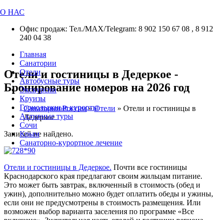
О НАС
Офис продаж: Тел./МАХ/Telegram: 8 902 150 67 08 , 8 912
240 04 38
Главная
Санатории
Отели и гостиницы в Дедеркое -
Отели
Автобусные туры
Бронирование номеров на 2026 год
Экскурсии
Круизы
Горнолыжные курорты
Санатории России
»
Отели
»
Отели и гостиницы в
Активные туры
Дедеркое
Сочи
Записей не найдено.
Крым
Санаторно-курортное лечение
Отели и гостиницы в Дедеркое.
Почти все гостиницы
Краснодарского края предлагают своим жильцам питание.
Это может быть завтрак, включенный в стоимость (обед и
ужин), дополнительно можно будет оплатить обеды и ужины,
если они не предусмотрены в стоимость размещения. Или
возможен выбор варианта заселения по программе «Все