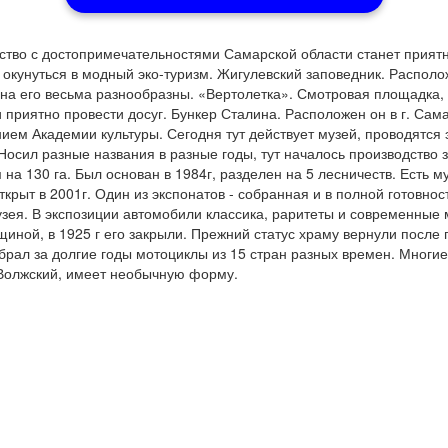
тво с достопримечательностями Самарской области станет прият
окунуться в модный эко-туризм. Жигулевский заповедник. Располо
на его весьма разнообразны. «Вертолетка». Смотровая площадка, 
приятно провести досуг. Бункер Сталина. Расположен он в г. Самар
нием Академии культуры. Сегодня тут действует музей, проводятся
 Носил разные названия в разные годы, тут началось производство
на 130 га. Был основан в 1984г, разделен на 5 лесничеств. Есть 
крыт в 2001г. Один из экспонатов - собранная и в полной готовнос
музея. В экспозиции автомобили классика, раритеты и современные
иной, в 1925 г его закрыли. Прежний статус храму вернули после 
рал за долгие годы мотоциклы из 15 стран разных времен. Многие
. Волжский, имеет необычную форму.