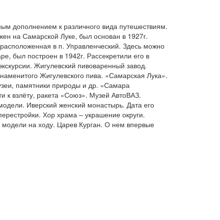
ным дополнением к различного вида путешествиям.
жен на Самарской Луке, был основан в 1927г.
расположенная в п. Управленческий. Здесь можно
е, был построен в 1942г. Рассекретили его в
 экскурсии. Жигулевский пивоваренный завод.
 знаменитого Жигулевского пива. «Самарская Лука».
музеи, памятники природы и др. «Самара
ти к взлёту, ракета «Союз». Музей АвтоВАЗ.
 модели. Иверский женский монастырь. Дата его
перестройки. Хор храма – украшение округи.
 модели на ходу. Царев Курган. О нем впервые