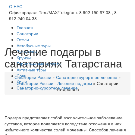
О НАС
Офис продаж: Тел./МАХ/Telegram: 8 902 150 67 08 , 8
912 240 04 38
Главная
Санатории
Отели
Автобусные туры
Лечение подагры в
Экскурсии
Круизы
санаториях Татарстана
Горнолыжные курорты
Активные туры
Сочи
Санатории России
»
Санаторно-курортное лечение
»
Крым
Санатории России - Лечение подагры
»
Санатории
Санаторно-курортное лечение
Татарстана
Подагра представляет собой воспалительное заболевание
суставов, которое появляется вследствие отложения в них
избыточного количества солей мочевины. Способов лечения