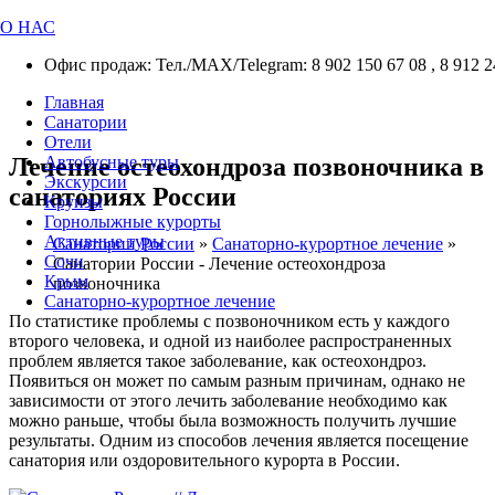
О НАС
Офис продаж: Тел./МАХ/Telegram: 8 902 150 67 08 , 8 912 2
Главная
Санатории
Отели
Лечение остеохондроза позвоночника в
Автобусные туры
Экскурсии
санаториях России
Круизы
Горнолыжные курорты
Активные туры
Санатории России
»
Санаторно-курортное лечение
»
Сочи
Санатории России - Лечение остеохондроза
Крым
позвоночника
Санаторно-курортное лечение
По статистике проблемы с позвоночником есть у каждого
второго человека, и одной из наиболее распространенных
проблем является такое заболевание, как остеохондроз.
Появиться он может по самым разным причинам, однако не
зависимости от этого лечить заболевание необходимо как
можно раньше, чтобы была возможность получить лучшие
результаты. Одним из способов лечения является посещение
санатория или оздоровительного курорта в России.