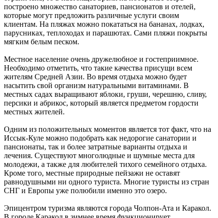
построено множество санаториев, пансионатов и отелей,
которые могут предложить различные услуги своим
клиентам. На пляжах можно покататься на бананах, лодках,
парусниках, теплоходах и парашютах. Сами пляжи покрыты
мягким белым песком.
Местное население очень дружелюбное и гостеприимное.
Необходимо отметить, что такие качества присущи всем
жителям Средней Азии. Во время отдыха можно будет
насытить свой организм натуральными витаминами. В
местных садах выращивают яблоки, груши, черешню, сливу,
персики и абрикос, который является предметом гордости
местных жителей.
Одним из положительных моментов является тот факт, что на
Иссык-Куле можно подобрать как недорогие санатории и
пансионаты, так и более затратные варианты отдыха и
лечения. Существуют многолюдные и шумные места для
молодежи, а также для любителей тихого семейного отдыха.
Кроме того, местные природные пейзажи не оставят
равнодушными ни одного туриста. Многие туристы из стран
СНГ и Европы уже полюбили именно это озеро.
Эпицентром туризма являются города Чолпон-Ата и Каракол.
В городе Каракол в зимнее время функционирует