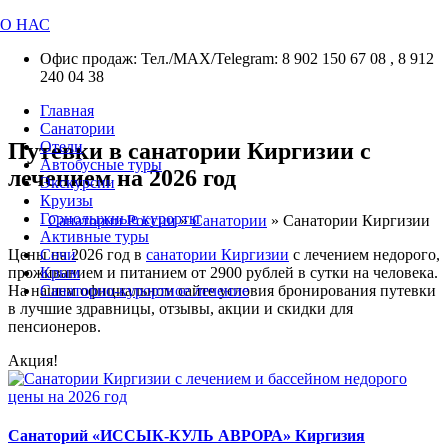
О НАС
Офис продаж: Тел./МАХ/Telegram: 8 902 150 67 08 , 8 912
240 04 38
Главная
Санатории
Путевки в санатории Киргизии с
Отели
Автобусные туры
лечением на 2026 год
Экскурсии
Круизы
Горнолыжные курорты
Санатории России
»
Санатории
»
Санатории Киргизии
Активные туры
Цены на 2026 год в
санатории Киргизии
с лечением недорого,
Сочи
проживанием и питанием от 2900 рублей в сутки на человека.
Крым
На нашем официальном сайте условия бронирования путевки
Санаторно-курортное лечение
в лучшие здравницы, отзывы, акции и скидки для
пенсионеров.
Акция!
Санаторий «ИССЫК-КУЛЬ АВРОРА» Киргизия