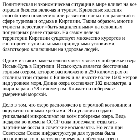
Политическая и экономическая ситуация в мире влияет на все
отрасли бизнеса включая и туризм. Кризисные явления
способствую появлению или развитию новых направлений в
сфере туризма и отдыха в Киргизии. Таким образом, многие
туристы перестают «быть зацикленными» на основных
популярных ранее странах. На самом деле на
территории Киргизии существует множество курортов и
санаториев с уникальными природными условиями,
благотворно влияющими на здоровье людей.
Одним из таких замечательных мест является побережье озера
Иссык-Куль в Киргизии. Иссык-куль является бессточным
горным озером, которое расположено в 250 километрах от
столицы этой страны г. Бишкек и на высоте более 1600 метров
над уровнем моря. Длина озера составляет 182 километра, а
ширина равна 58 километрам. Климат на побережье
умеренный морской.
Дело в том, что озеро расположено в огромной котловине и
окружено горными хребтами. Эти условия создают
уникальный микроклимат на всём побережье озера. Ведь
недаром во времена СССР сюда приезжали отдыхать
партийные боссы и советские космонавты. Но если при
Советском Союзе инфраструктура для туризма была
ограничена, то в настоящее время на побережье озера