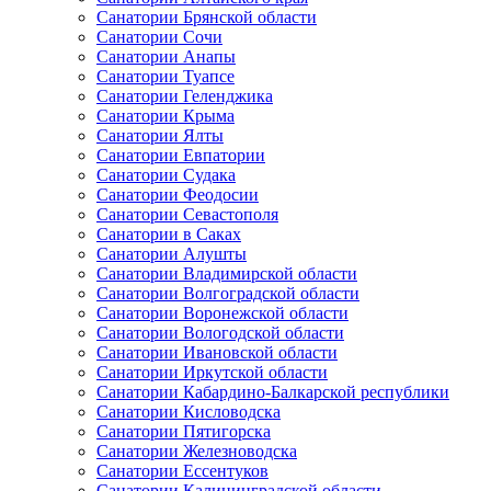
Санатории Брянской области
Санатории Сочи
Санатории Анапы
Санатории Туапсе
Санатории Геленджика
Санатории Крыма
Санатории Ялты
Санатории Евпатории
Санатории Судака
Санатории Феодосии
Санатории Севастополя
Санатории в Саках
Санатории Алушты
Санатории Владимирской области
Санатории Волгоградской области
Санатории Воронежской области
Санатории Вологодской области
Санатории Ивановской области
Санатории Иркутской области
Санатории Кабардино-Балкарской республики
Санатории Кисловодска
Санатории Пятигорска
Санатории Железноводска
Санатории Ессентуков
Санатории Калининградской области