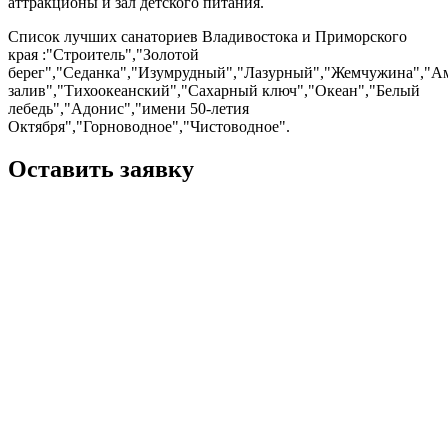
аттракционы и зал детского питания.
Список лучших санаториев Владивостока и Приморского
края :"Строитель","Золотой
берег","Седанка","Изумрудный","Лазурный","Жемчужина","А
залив","Тихоокеанский","Сахарный ключ","Океан","Белый
лебедь","Адонис","имени 50-летия
Октября","Горноводное","Чистоводное".
Оставить заявку