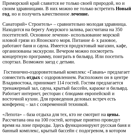
Приморский край славится не только своей природой, но и
своим здравницами. В них можно не только встретить
Новый
год
, но и получить качественное
лечение.
Санаторий» Строитель» – сравнительно молодая здравница.
Находится на берегу Амурского залива, рассчитана на 350
посетителей. Основное лечение- использование морской
иловой грязи из Японского моря. Питание 4- х разовое,
работают баня и сауна. Имеется продуктовый магазин, кафе,
организованы экскурсии. Вечером можно посмотреть
концертную программу, поиграть в бильярд. Или посетить
спортзал. Возможен заезд с детьми.
Гостинично-оздоровительный комплекс «Гавань» предлагает
совместить
отдых
с оздоровлением. Расположен он в центре
Владивостока, принимает 114 гостей. Гостям предлагается
тренажерный зал, сауна, крытый бассейн, караоке и бильярд.
Работает интернет, ресторан с блюдами европейской и
восточной кухни. Для проведения деловых встреч есть
конференц – зал с современной техникой.
«Лепота» – база отдыха для тех, кто не смотрит на
цены.
Рассчитана она на 100 гостей, которые приятно проведут
время на лоне природы. Здесь функционируют русская баня и
банный комплекс, крытый бассейн с подогревом, в котором