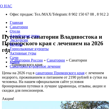
О НАС
Офис продаж: Тел./МАХ/Telegram: 8 902 150 67 08 , 8 912 2
Главная
Санатории
Отели
Путевки в санатории Владивостока и
Автобусные туры
Экскурсии
Приморского края с лечением на 2026
Круизы
год
Горнолыжные курорты
Активные туры
Сочи
Санатории России
»
Санатории
»
Санатории
Крым
Приморского края
Санаторно-курортное лечение
Цены на 2026 год в
санатории Приморского края
с лечением
недорого, проживанием и питанием от 2190 рублей в сутки на
человека. На нашем официальном сайте условия
бронирования путевки в лучшие здравницы, отзывы, акции и
скидки для пенсионеров.
Акция!