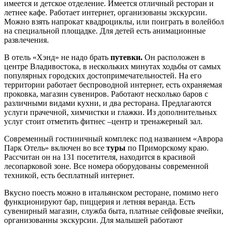
имеется и детское отделение. Имеется отличный ресторан и
летнее кафе. Работает интернет, организованы экскурсии.
Можно взять напрокат квадроциклы, или поиграть в волейбол
на специальной площадке. Для детей есть анимационные
развлечения.
В отель «Хэнд» не надо брать
путевки.
Он расположен в
центре Владивостока, в нескольких минутах ходьбы от самых
популярных городских достопримечательностей. На его
территории работает беспроводной интернет, есть охраняемая
проковка, магазин сувениров. Работают несколько баров с
различными видами кухни, и два ресторана. Предлагаются
услуги прачечной, химчистки и глажки. Из дополнительных
услуг стоит отметить фитнес –центр и тренажерный зал.
Современный гостиничный комплекс под названием «Аврора
Парк Отель» включен во все
туры
по Приморскому краю.
Рассчитан он на 131 посетителя, находится в красивой
лесопарковой зоне. Все номера оборудованы современной
техникой, есть бесплатный интернет.
Вкусно поесть можно в итальянском ресторане, помимо него
функционируют бар, пиццерия и летняя веранда. Есть
сувенирный магазин, служба быта, платные сейфовые ячейки,
организованны экскурсии. Для малышей работают