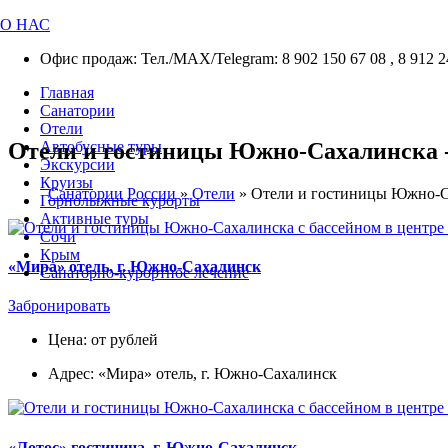
О НАС
Офис продаж: Тел./МАХ/Telegram: 8 902 150 67 08 , 8 912 2
Главная
Санатории
Отели
Отели и гостиницы Южно-Сахалинска - 
Автобусные туры
Экскурсии
Круизы
Санатории России
»
Отели
»
Отели и гостиницы Южно-С
Горнолыжные курорты
Активные туры
Сочи
Крым
«Мира» отель, г. Южно-Сахалинск
Санаторно-курортное лечение
Забронировать
Цена: от рублей
Адрес: «Мира» отель, г. Южно-Сахалинск
«Лотос» гостиница, г. Южно-Сахалинск