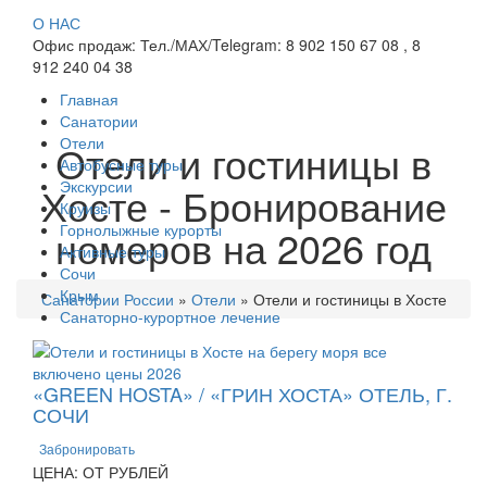
О НАС
Офис продаж: Тел./МАХ/Telegram: 8 902 150 67 08 , 8
912 240 04 38
Главная
Санатории
Отели
Отели и гостиницы в
Автобусные туры
Экскурсии
Хосте - Бронирование
Круизы
Горнолыжные курорты
номеров на 2026 год
Активные туры
Сочи
Крым
Санатории России
»
Отели
»
Отели и гостиницы в Хосте
Санаторно-курортное лечение
«GREEN HOSTA» / «ГРИН ХОСТА» ОТЕЛЬ, Г.
СОЧИ
Забронировать
ЦЕНА: ОТ РУБЛЕЙ