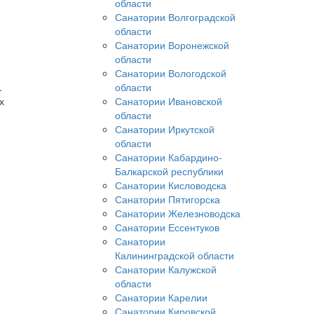
области
Санатории Волгоградской
области
Санатории Воронежской
области
Санатории Вологодской
.
области
х
Санатории Ивановской
области
Санатории Иркутской
области
Санатории Кабардино-
Балкарской республики
Санатории Кисловодска
Санатории Пятигорска
Санатории Железноводска
Санатории Ессентуков
Санатории
Калининградской области
Санатории Калужской
области
Санатории Карелии
Санатории Кировской