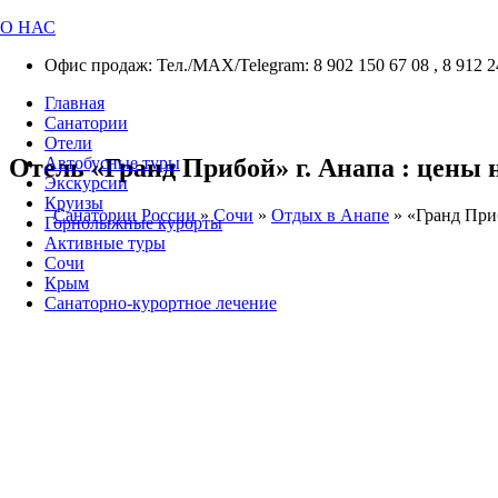
О НАС
Офис продаж: Тел./МАХ/Telegram: 8 902 150 67 08 , 8 912 2
Главная
Санатории
Отели
Отель «Гранд Прибой» г. Анапа : цены н
Автобусные туры
Экскурсии
Круизы
Санатории России
»
Сочи
»
Отдых в Анапе
»
«Гранд Приб
Горнолыжные курорты
Активные туры
Сочи
Крым
Санаторно-курортное лечение