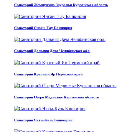
Санаторий Жемчужина Зауралья Курганская область
Санаторий Янган -Тау Башкирия
Санаторий Дальняя Дача Челябинская обл.
Санаторий Красный Яр Пермский край
Санаторий Озеро Медвежье Курганская область
Санаторий Якты-Куль Башкирия