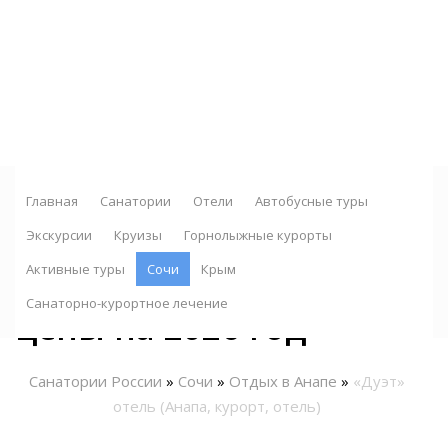
О НАС
Офис продаж: Тел./МАХ/Telegram: 8 902 150 67 08 ,
8 912 240 04 38
Главная
Санатории
Отели
Автобусные туры
Отель «Дуэт» г. Анапа,
Экскурсии
Круизы
Горнолыжные курорты
Краснодарский край :
Активные туры
Сочи
Крым
Санаторно-курортное лечение
цены на 2026 год
Санатории России
»
Сочи
»
Отдых в Анапе
»
«Дуэт»
отель (Анапа, курорт, отель)