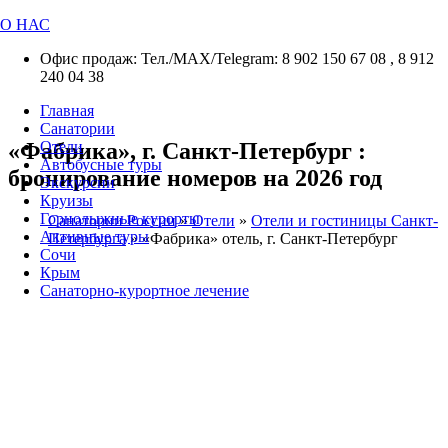
О НАС
Офис продаж: Тел./МАХ/Telegram: 8 902 150 67 08 , 8 912
240 04 38
Главная
Санатории
«Фабрика», г. Санкт-Петербург :
Отели
Автобусные туры
бронирование номеров на 2026 год
Экскурсии
Круизы
Горнолыжные курорты
Санатории России
»
Отели
»
Отели и гостиницы Санкт-
Активные туры
Петербурга
»
«Фабрика» отель, г. Санкт-Петербург
Сочи
Крым
Санаторно-курортное лечение