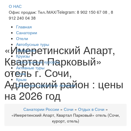
О НАС
Офис продаж: Тел./МАХ/Telegram: 8 902 150 67 08 , 8
912 240 04 38
Главная
Санатории
Отели
Автобусные туры
«Имеретинский Апарт,
Экскурсии
Круизы
Квартал Парковый»
Горнолыжные курорты
Активные туры
отель г. Сочи,
Сочи
Адлерский район : цены
Крым
Санаторно-курортное лечение
на 2026 год
Санатории России
»
Сочи
»
Отдых в Сочи
»
«Имеретинский Апарт, Квартал Парковый» отель (Сочи,
курорт, отель)