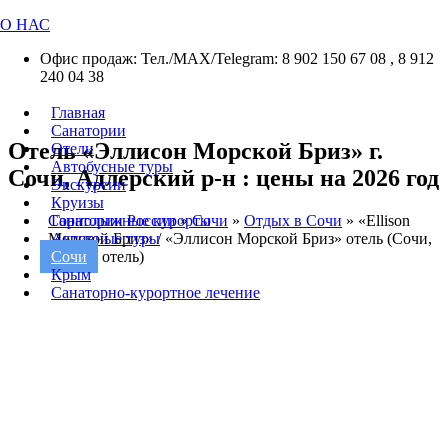
О НАС
Офис продаж: Тел./МАХ/Telegram: 8 902 150 67 08 , 8 912
240 04 38
Главная
Санатории
Отель «Эллисон Морской Бриз» г.
Отели
Автобусные туры
Сочи, Адлерский р-н : цены на 2026 год
Экскурсии
Круизы
Санатории России
»
Сочи
»
Отдых в Сочи
»
«Ellison
Горнолыжные курорты
Морской Бриз» / «Эллисон Морской Бриз» отель (Сочи,
Активные туры
курорт, отель)
Сочи
Крым
Санаторно-курортное лечение