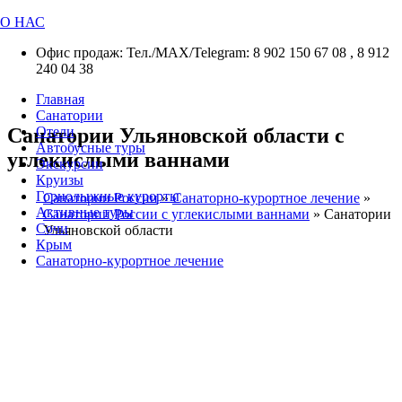
О НАС
Офис продаж: Тел./МАХ/Telegram: 8 902 150 67 08 , 8 912
240 04 38
Главная
Санатории
Санатории Ульяновской области с
Отели
Автобусные туры
углекислыми ваннами
Экскурсии
Круизы
Горнолыжные курорты
Санатории России
»
Санаторно-курортное лечение
»
Активные туры
Санатории России с углекислыми ваннами
»
Санатории
Сочи
Ульяновской области
Крым
Санаторно-курортное лечение