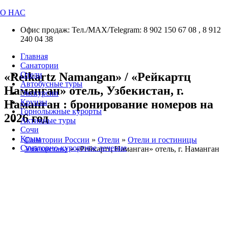
О НАС
Офис продаж: Тел./МАХ/Telegram: 8 902 150 67 08 , 8 912
240 04 38
Главная
Санатории
«Reikartz Namangan» / «Рейкартц
Отели
Автобусные туры
Наманган» отель, Узбекистан, г.
Экскурсии
Наманган : бронирование номеров на
Круизы
Горнолыжные курорты
2026 год
Активные туры
Сочи
Крым
Санатории России
»
Отели
»
Отели и гостиницы
Санаторно-курортное лечение
Узбекистана
»
«Рейкартц Наманган» отель, г. Наманган