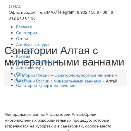
О НАС
Офис продаж: Тел./МАХ/Telegram: 8 902 150 67 08 , 8
912 240 04 38
Главная
Санатории
Отели
Автобусные туры
Санатории Алтая с
Экскурсии
Круизы
минеральными ваннами
Горнолыжные курорты
Активные туры
Сочи
Санатории России
»
Санаторно-курортное лечение
»
Крым
Санатории России с минеральными ваннами
»
Алтай
Санаторно-курортное лечение
Минеральные ванны // Санатории Алтая.Среди
многочисленных оздоровительных процедур, которые
встречаются на курортах и в санаториях, особое место