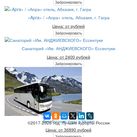
Забронировать
«Apra» / «Апра» отель, Абхазия, г. Гагра
Цена: от рублей
Забронировать
Санаторий «Им. АНДЖИЕВСКОГО» Ессентуки
Цена: от 2400 рублей
Забронировать
Автобусные туры в Чехию
©2017-2026 год. Лучшие курорты России
Цена: от 36890 рублей
Забронировать