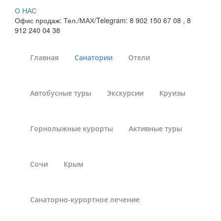
О НАС
Офис продаж: Тел./МАХ/Telegram: 8 902 150 67 08 , 8
912 240 04 38
Главная
Санатории
Отели
СПА-отель «Империал
Автобусные туры
Экскурсии
Круизы
Клаб Делюкс» г.
Ульяновск : цены на
Горнолыжные курорты
Активные туры
2026 год
Сочи
Крым
Санатории России
»
Санатории
»
Санатории Ульяновской
области
»
«Imperial Resort & SPA» / «Империал Резорт
Энд Спа» СПА-отель (Ульяновская область, отель)
Санаторно-курортное лечение