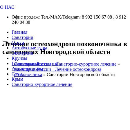
О НАС
Офис продаж: Тел./МАХ/Telegram: 8 902 150 67 08 , 8 912
240 04 38
Главная
Санатории
Лечение остеохондроза позвоночника в
Отели
Автобусные туры
санаториях Новгородской области
Экскурсии
Круизы
Горнолыжные курорты
Санатории России
»
Санаторно-курортное лечение
»
Активные туры
Санатории России - Лечение остеохондроза
Сочи
позвоночника
»
Санатории Новгородской области
Крым
Санаторно-курортное лечение