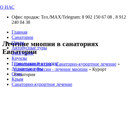
О НАС
Офис продаж: Тел./МАХ/Telegram: 8 902 150 67 08 , 8 912
240 04 38
Главная
Санатории
Лечение миопии в санаториях
Отели
Автобусные туры
Евпатории
Экскурсии
Круизы
Горнолыжные курорты
Санатории России
»
Санаторно-курортное лечение
»
Активные туры
Санатории России - лечение миопии
»
Курорт
Сочи
Евпатория
Крым
Санаторно-курортное лечение