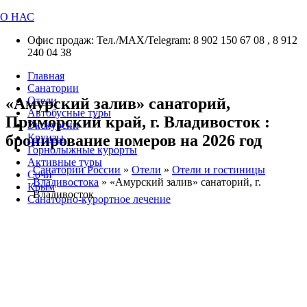
О НАС
Офис продаж: Тел./МАХ/Telegram: 8 902 150 67 08 , 8 912
240 04 38
Главная
Санатории
«Амурский залив» санаторий,
Отели
Автобусные туры
Приморский край, г. Владивосток :
Экскурсии
бронирование номеров на 2026 год
Круизы
Горнолыжные курорты
Активные туры
Санатории России
»
Отели
»
Отели и гостиницы
Сочи
Владивостока
»
«Амурский залив» санаторий, г.
Крым
Владивосток
Санаторно-курортное лечение