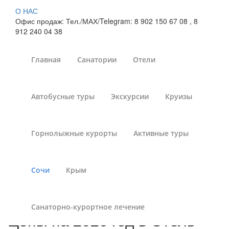
О НАС
Офис продаж: Тел./МАХ/Telegram: 8 902 150 67 08 , 8
912 240 04 38
Главная
Санатории
Отели
Отель «Grace Gorizont» /
Автобусные туры
Экскурсии
Круизы
«Грейс Горизонт» г.
Сочи : цены на 2026 год
Горнолыжные курорты
Активные туры
Санатории России
»
Сочи
»
Отдых в Сочи
»
«Grace
Gorizont» / «Грейс Горизонт» отель (Сочи, курорт, отель)
Сочи
Крым
Санаторно-курортное лечение
Цены на 2026 год в Отель