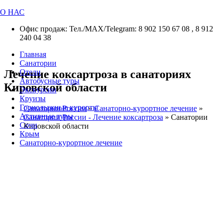
О НАС
Офис продаж: Тел./МАХ/Telegram: 8 902 150 67 08 , 8 912
240 04 38
Главная
Санатории
Лечение коксартроза в санаториях
Отели
Автобусные туры
Кировской области
Экскурсии
Круизы
Горнолыжные курорты
Санатории России
»
Санаторно-курортное лечение
»
Активные туры
Санатории России - Лечение коксартроза
»
Санатории
Сочи
Кировской области
Крым
Санаторно-курортное лечение