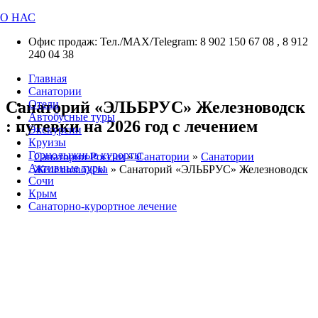
О НАС
Офис продаж: Тел./МАХ/Telegram: 8 902 150 67 08 , 8 912
240 04 38
Главная
Санатории
Санаторий «ЭЛЬБРУС» Железноводск
Отели
Автобусные туры
: путевки на 2026 год с лечением
Экскурсии
Круизы
Горнолыжные курорты
Санатории России
»
Санатории
»
Санатории
Активные туры
Железноводска
»
Санаторий «ЭЛЬБРУС» Железноводск
Сочи
Крым
Санаторно-курортное лечение