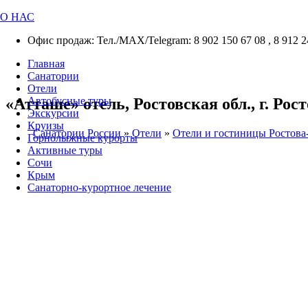
О НАС
Офис продаж: Тел./МАХ/Telegram: 8 902 150 67 08 , 8 912 2
Главная
Санатории
Отели
«Атташе» отель, Ростовская обл., г. Рос
Автобусные туры
Экскурсии
Круизы
Санатории России
»
Отели
»
Отели и гостиницы Ростова
Горнолыжные курорты
Активные туры
Сочи
Крым
Санаторно-курортное лечение