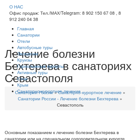
О НАС
Офис продаж: Тел./МАХ/Telegram: 8 902 150 67 08 , 8
912 240 04 38
Главная
Санатории
Отели
Автобусные туры
Лечение болезни
Экскурсии
Круизы
Бехтерева в санаториях
Горнолыжные курорты
Активные туры
Севастополя
Сочи
Крым
Санаторно-курортное лечение
Санатории России
»
Санаторно-курортное лечение
»
Санатории России - Лечение болезни Бехтерева
»
Севастополь
Основным показанием к лечению болезни Бехтерева в
санатории или на специальном оздоровительном курорте