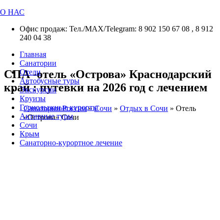
О НАС
Офис продаж: Тел./МАХ/Telegram: 8 902 150 67 08 , 8 912
240 04 38
Главная
Санатории
СПА -отель «Острова» Краснодарский
Отели
Автобусные туры
край : путевки на 2026 год с лечением
Экскурсии
Круизы
Горнолыжные курорты
Санатории России
»
Сочи
»
Отдых в Сочи
»
Отель
Активные туры
«Острова» Сочи
Сочи
Крым
Санаторно-курортное лечение