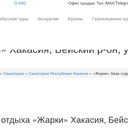
О НАС
Офис продаж: Тел./МАХ/Telegra
обусные туры
Экскурсии
Круизы
Горнолыжные ку
 Хакасия, Бейский р-он, 
»
Санатории
»
Санатории Республики Хакасия
»
«Жарки» база отды
а отдыха «Жарки» Хакасия, Бейс