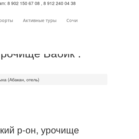
m: 8 902 150 67 08 , 8 912 240 04 38
рорты
Активные туры
Сочи
урочище Бабик :
ха (Абакан, отель)
кий р-он, урочище