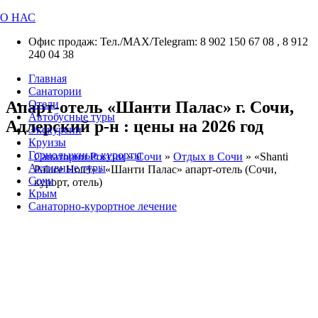
О НАС
Офис продаж: Тел./МАХ/Telegram: 8 902 150 67 08 , 8 912
240 04 38
Главная
Санатории
Апарт-отель «Шанти Палас» г. Сочи,
Отели
Автобусные туры
Адлерский р-н : цены на 2026 год
Экскурсии
Круизы
Горнолыжные курорты
Санатории России
»
Сочи
»
Отдых в Сочи
»
«Shanti
Активные туры
Palace Hotel» / «Шанти Палас» апарт-отель (Сочи,
Сочи
курорт, отель)
Крым
Санаторно-курортное лечение