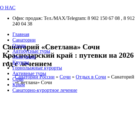
О НАС
Офис продаж: Тел./МАХ/Telegram: 8 902 150 67 08 , 8 912
240 04 38
Главная
Санатории
Санаторий «Светлана» Сочи
Отели
Автобусные туры
Краснодарский край : путевки на 2026
Экскурсии
год с лечением
Круизы
Горнолыжные курорты
Активные туры
Санатории России
»
Сочи
»
Отдых в Сочи
»
Санаторий
Сочи
«Светлана» Сочи
Крым
Санаторно-курортное лечение