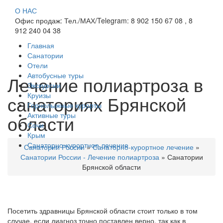
О НАС
Офис продаж: Тел./МАХ/Telegram: 8 902 150 67 08 , 8
912 240 04 38
Главная
Санатории
Отели
Автобусные туры
Лечение полиартроза в
Экскурсии
Круизы
санаториях Брянской
Горнолыжные курорты
Активные туры
области
Сочи
Крым
Санаторно-курортное лечение
Санатории России
»
Санаторно-курортное лечение
»
Санатории России - Лечение полиартроза
»
Санатории
Брянской области
Посетить здравницы Брянской области стоит только в том
случае, если диагноз точно поставлен верно, так как в