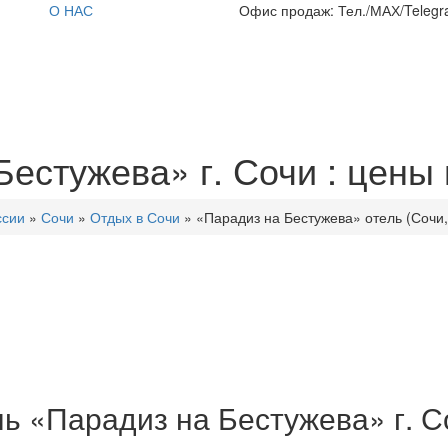
О НАС
Офис продаж: Тел./МАХ/Telegra
естужева» г. Сочи : цены 
ссии
»
Сочи
»
Отдых в Сочи
»
«Парадиз на Бестужева» отель (Сочи, 
ль «Парадиз на Бестужева» г. С