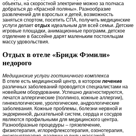
объекты, на скоростной электричке можно за полчаса
добраться до «Красной поляны». Разнообразие
развлечений для взрослых и детей, возможность
заняться спортом, посетить СПА, получить медицинские
услуги делает
отдых
идеальным для всей семьи. Детские
игровые площадки, анимационные программ, детское
отделение в бассейне дарят маленьким постояльцам
массу удовольствия.
Отдых в отеле «Бридж Фэмили»
недорого
Медицинские услуги гостиничного комплекса
В отеле есть медицинский центр, в котором
лечение
различных заболеваний проводится специалистами на
новейшем оборудовании. Успешно диагностируются,
лечатся аллергические (поллиноз, кожные аллергии),
гинекологические, урологические, андрологические
заболевания. Кожные проблемы, болезни нервной и
эндокринной, дыхательной систем, сердца и сосудов
являются профильными для медицинского центра.
Разнообразные процедуры – грязелечение,
физиотерапия, иглорефлексотерапия, озонотерапия,
оксигенотерапия, различные виды массажей,