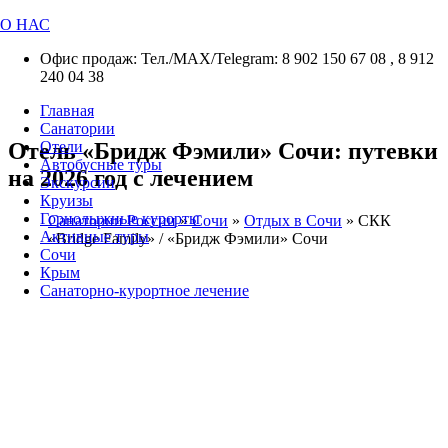
О НАС
Офис продаж: Тел./МАХ/Telegram: 8 902 150 67 08 , 8 912
240 04 38
Главная
Санатории
Отель «Бридж Фэмили» Сочи: путевки
Отели
Автобусные туры
на 2026 год с лечением
Экскурсии
Круизы
Горнолыжные курорты
Санатории России
»
Сочи
»
Отдых в Сочи
»
СКК
Активные туры
«Bridge Family» / «Бридж Фэмили» Сочи
Сочи
Крым
Санаторно-курортное лечение