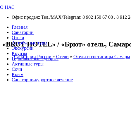
О НАС
Офис продаж: Тел./МАХ/Telegram: 8 902 150 67 08 , 8 912 2
Главная
Санатории
Отели
«BRUT HOTEL» / «Брют» отель, Самарска
Автобусные туры
Экскурсии
Круизы
Санатории России
»
Отели
»
Отели и гостиницы Самары
Горнолыжные курорты
Активные туры
Сочи
Крым
Санаторно-курортное лечение