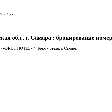
40 04 38
я обл., г. Самара : бронирование номеро
»
«BRUT HOTEL» / «Брют» отель, г. Самара