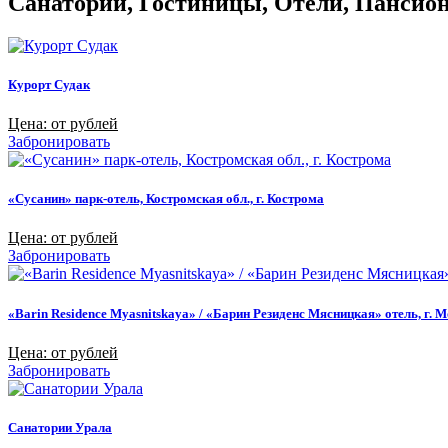
Санатории, Гостиницы, Отели, Пансиона
Курорт Судак
Цена: от рублей
Забронировать
«Сусанин» парк-отель, Костромская обл., г. Кострома
Цена: от рублей
Забронировать
«Barin Residence Myasnitskaya» / «Барин Резиденс Мясницкая» отель, г. 
Цена: от рублей
Забронировать
Санатории Урала