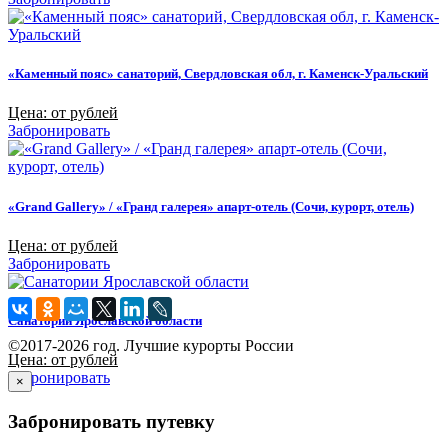
«Каменный пояс» санаторий, Свердловская обл, г. Каменск-Уральский
Цена: от рублей
Забронировать
«Grand Gallery» / «Гранд галерея» апарт-отель (Сочи, курорт, отель)
Цена: от рублей
Забронировать
Санатории Ярославской области
©2017-2026 год. Лучшие курорты России
Цена: от рублей
Забронировать
×
Забронировать путевку