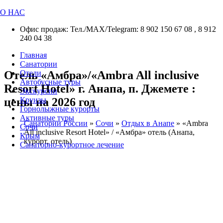
О НАС
Офис продаж: Тел./МАХ/Telegram: 8 902 150 67 08 , 8 912
240 04 38
Главная
Санатории
Отель «Амбра»/«Ambra All inclusive
Отели
Автобусные туры
Resort Hotel» г. Анапа, п. Джемете :
Экскурсии
цены на 2026 год
Круизы
Горнолыжные курорты
Активные туры
Санатории России
»
Сочи
»
Отдых в Анапе
»
«Ambra
Сочи
All inclusive Resort Hotel» / «Амбра» отель (Анапа,
Крым
курорт, отель)
Санаторно-курортное лечение