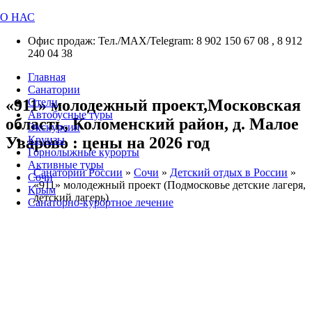
О НАС
Офис продаж: Тел./МАХ/Telegram: 8 902 150 67 08 , 8 912
240 04 38
Главная
Санатории
«911» молодежный проект,Московская
Отели
Автобусные туры
область, Коломенский район, д. Малое
Экскурсии
Уварово : цены на 2026 год
Круизы
Горнолыжные курорты
Активные туры
Санатории России
»
Сочи
»
Детский отдых в России
»
Сочи
«911» молодежный проект (Подмосковье детские лагеря,
Крым
детский лагерь)
Санаторно-курортное лечение