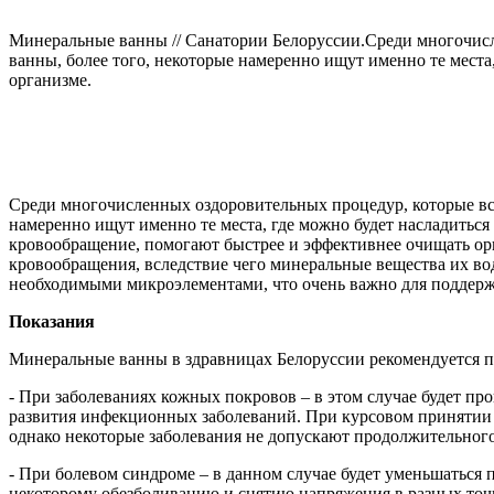
Минеральные ванны // Санатории Белоруссии.Среди многочисл
ванны, более того, некоторые намеренно ищут именно те места
организме.
Среди многочисленных оздоровительных процедур, которые вст
намеренно ищут именно те места, где можно будет насладиться
кровообращение, помогают быстрее и эффективнее очищать орга
кровообращения, вследствие чего минеральные вещества их в
необходимыми микроэлементами, что очень важно для поддержа
Показания
Минеральные ванны в здравницах Белоруссии рекомендуется п
- При заболеваниях кожных покровов – в этом случае будет пр
развития инфекционных заболеваний. При курсовом принятии 
однако некоторые заболевания не допускают продолжительного
- При болевом синдроме – в данном случае будет уменьшаться 
некоторому обезболиванию и снятию напряжения в разных точк