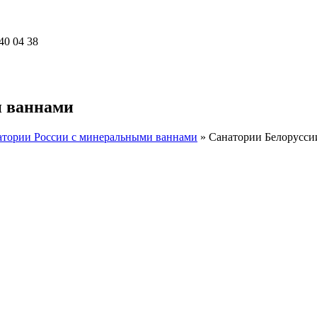
40 04 38
и ваннами
атории России с минеральными ваннами
»
Санатории Белорусси