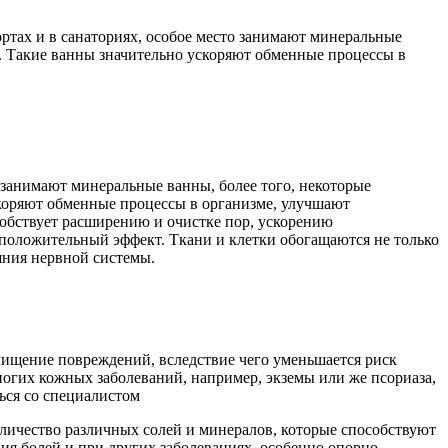
тах и в санаториях, особое место занимают минеральные
ак. Такие ванны значительно ускоряют обменные процессы в
 занимают минеральные ванны, более того, некоторые
ускоряют обменные процессы в организме, улучшают
собствует расширению и очистке пор, ускорению
положительный эффект. Ткани и клетки обогащаются не только
яния нервной системы.
очищение повреждений, вследствие чего уменьшается риск
огих кожных заболеваний, например, экземы или же псориаза,
ься со специалистом
оличество различных солей и минералов, которые способствуют
ия болей и при других заболеваниях, особенно опорно-