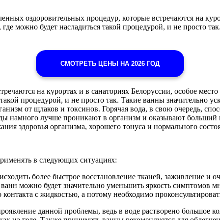
енных оздоровительных процедур, которые встречаются на курор
, где можно будет насладиться такой процедурой, и не просто т
СМОТРЕТЬ ЦЕНЫ НА 2026 ГОД
речаются на курортах и в санаториях Белоруссии, особое место
 такой процедурой, и не просто так. Такие ванны значительно 
низм от щлаков и токсинов. Горячая вода, в свою очередь, спо
оды намного лучше проникают в организм и оказывают больший 
ния здоровья организма, хорошего тонуса и нормального состо
рименять в следующих ситуациях:
оисходить более быстрое восстановление тканей, заживление и 
ванн можно будет значительно уменьшить яркость симптомов мн
 контакта с жидкостью, а потому необходимо проконсультироват
проявление данной проблемы, ведь в воде растворено большое к
ах на теле. Также принимать ванны рекомендуется для облегчен