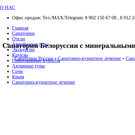
О НАС
Офис продаж: Тел./МАХ/Telegram: 8 902 150 67 08 , 8 912 2
Главная
Санатории
Отели
Санатории Белоруссии с минеральным
Автобусные туры
Экскурсии
Круизы
Санатории России
»
Санаторно-курортное лечение
»
Сан
Горнолыжные курорты
Активные туры
Сочи
Крым
Санаторно-курортное лечение