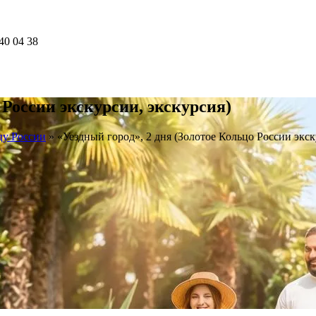
40 04 38
 России экскурсии, экскурсия)
цу России
»
«Уездный город», 2 дня (Золотое Кольцо России экск