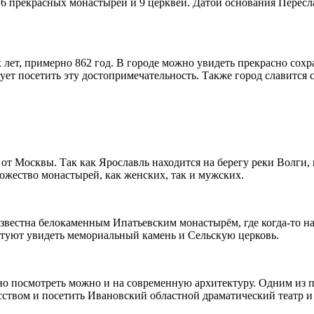
 6 прекрасных монастырей и 9 церквей. Датой основания Пересла
лет, примерно 862 год. В городе можно увидеть прекрасно сох
тует посетить эту достопримечательность. Также город славится
т Москвы. Так как Ярославль находится на берегу реки Волги, в 
ожество монастырей, как женских, так и мужских.
звестна белокаменным Ипатьевским монастырём, где когда-то н
етуют увидеть мемориальный камень и Сельскую церковь.
но посмотреть можно и на современную архитектуру. Одним из п
сством и посетить Ивановский областной драматический театр и