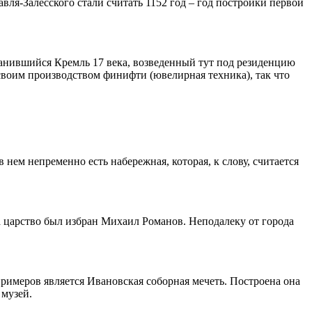
вля-Залесского стали считать 1152 год – год постройки первой
ранившийся Кремль 17 века, возведенный тут под резиденцию
 своим производством финифти (ювелирная техника), так что
нем непременно есть набережная, которая, к слову, считается
а царство был избран Михаил Романов. Неподалеку от города
римеров является Ивановская соборная мечеть. Построена она
 музей.